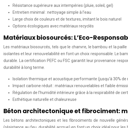
Résistance supérieure aux intempéries (pluie, soleil, gel)
Entretien minimal : nettoyage simple à l’eau
Large choix de couleurs et de textures, imitant le bois naturel
Options écologiques avec matériaux recyclés
Matériaux biosourcés: L’Eco-Responsabil
Les matériaux biosourcés, tels que le chanvre, le bambou et la paill
isolantes et leur renouvelabilité en font un choix responsable. Le bam
durable. La certification PEFC ou FSC garantit leur provenance resp
durabilité à long terme.
Isolation thermique et acoustique performante (jusqu’à 30% de 
Impact carbone réduit : matériaux renouvelables et faible émis
Régulation de l’humidité intérieure grâce à la respirabilité de ce
Esthétique naturelle et chaleureuse
Béton architectonique et fibrociment: m
Les bétons architectoniques et les fibrociments de nouvelle générat
(résistance au feu, durabilité accrue) en font un choix idéal pour l