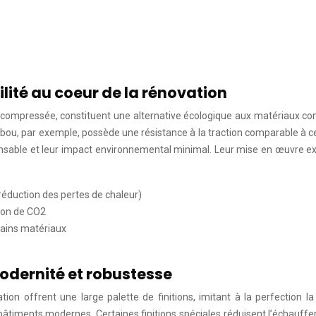
ité au coeur de la rénovation
e compressée, constituent une alternative écologique aux matériaux con
bou, par exemple, possède une résistance à la traction comparable à cel
onsable et leur impact environnemental minimal. Leur mise en œuvre ex
réduction des pertes de chaleur)
sion de CO2
rtains matériaux
odernité et robustesse
ion offrent une large palette de finitions, imitant à la perfection la
es bâtiments modernes. Certaines finitions spéciales réduisent l’échau