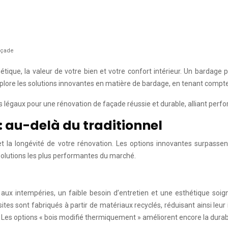
açade
tique, la valeur de votre bien et votre confort intérieur. Un bardage
xplore les solutions innovantes en matière de bardage, en tenant comp
s légaux pour une rénovation de façade réussie et durable, alliant per
 au-delà du traditionnel
 la longévité de votre rénovation. Les options innovantes surpassent 
solutions les plus performantes du marché.
ux intempéries, un faible besoin d’entretien et une esthétique soign
tes sont fabriqués à partir de matériaux recyclés, réduisant ainsi le
 Les options « bois modifié thermiquement » améliorent encore la durabili