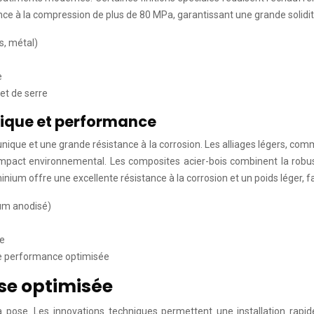
ce à la compression de plus de 80 MPa, garantissant une grande solidit
is, métal)
e
et de serre
tique et performance
 unique et une grande résistance à la corrosion. Les alliages légers, comm
’impact environnemental. Les composites acier-bois combinent la robus
ium offre une excellente résistance à la corrosion et un poids léger, fac
ium anodisé)
le
ne performance optimisée
se optimisée
a pose. Les innovations techniques permettent une installation rapid