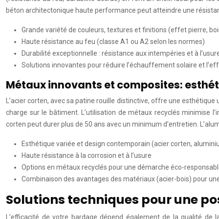
béton architectonique haute performance peut atteindre une résistan
Grande variété de couleurs, textures et finitions (effet pierre, bo
Haute résistance au feu (classe A1 ou A2 selon les normes)
Durabilité exceptionnelle : résistance aux intempéries et à l’usur
Solutions innovantes pour réduire l’échauffement solaire et l’eff
Métaux innovants et composites: esthé
L’acier corten, avec sa patine rouille distinctive, offre une esthétique
charge sur le bâtiment. L’utilisation de métaux recyclés minimise l
corten peut durer plus de 50 ans avec un minimum d’entretien. L’alumin
Esthétique variée et design contemporain (acier corten, alumin
Haute résistance à la corrosion et à l’usure
Options en métaux recyclés pour une démarche éco-responsab
Combinaison des avantages des matériaux (acier-bois) pour u
Solutions techniques pour une po
L’efficacité de votre bardage dépend également de la qualité de l