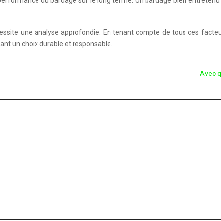
a performance du bardage sur le long terme. Un bardage bien entretenu 
essite une analyse approfondie. En tenant compte de tous ces facteurs
ant un choix durable et responsable.
Avec q