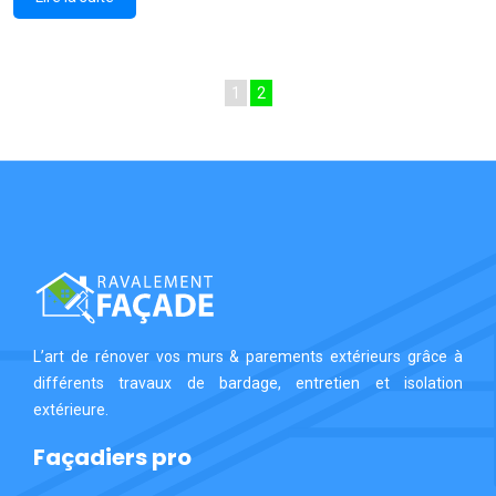
1
2
L’art de rénover vos murs & parements extérieurs grâce à
différents travaux de bardage, entretien et isolation
extérieure.
Façadiers pro