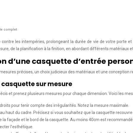
ide complet
 contre les intempéries, prolongeant la durée de vie de votre porte e
re, de la planification à la finition, en abordant différents matériaux e
ion d’une casquette d’entrée perso
mesures précises, un choix judicieux des matériaux et une conception réfl
e casquette sur mesure
cis et prenez plusieurs mesures pour chaque dimension. Voici les mesu
ndroits pour tenir compte des irrégularités. Notez la mesure maximale.
u haut du cadre. Précisez si vous souhaitez que la casquette recouvre l
e la façade et le bord de la casquette. Au moins 40cm est recommandé p
ecter l’esthétique.