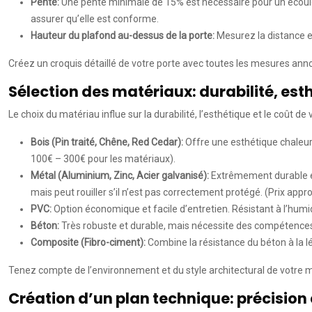
Pente:
Une pente minimale de 15% est nécessaire pour un écoulem
assurer qu’elle est conforme.
Hauteur du plafond au-dessus de la porte:
Mesurez la distance en
Créez un croquis détaillé de votre porte avec toutes les mesures annot
Sélection des matériaux: durabilité, est
Le choix du matériau influe sur la durabilité, l’esthétique et le coût d
Bois (Pin traité, Chêne, Red Cedar):
Offre une esthétique chaleure
100€ – 300€ pour les matériaux).
Métal (Aluminium, Zinc, Acier galvanisé):
Extrêmement durable et 
mais peut rouiller s’il n’est pas correctement protégé. (Prix app
PVC:
Option économique et facile d’entretien. Résistant à l’humi
Béton:
Très robuste et durable, mais nécessite des compétences 
Composite (Fibro-ciment):
Combine la résistance du béton à la lé
Tenez compte de l’environnement et du style architectural de votre ma
Création d’un plan technique: précision