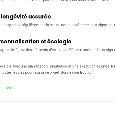
e en conséquence. Si des gouttières ou des luminaires sont proches, pre
 longévité assurée
tte. Inspectez régulièrement la structure pour détecter tout signe de
rsonnalisation et écologie
logique. Intégrez des éléments d’éclairage LED pour une touche design 
essible avec une planification minutieuse et une exécution soignée. N’h
toutes les clés pour réussir ce projet. Bonne construction!
tielles