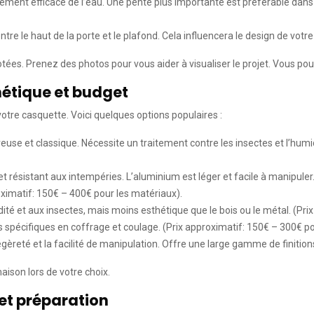
ent efficace de l’eau. Une pente plus importante est préférable dans le
tre le haut de la porte et le plafond. Cela influencera le design de votre
ées. Prenez des photos pour vous aider à visualiser le projet. Vous pouv
hétique et budget
e votre casquette. Voici quelques options populaires :
use et classique. Nécessite un traitement contre les insectes et l’humidi
résistant aux intempéries. L’aluminium est léger et facile à manipuler. L
roximatif: 150€ – 400€ pour les matériaux).
dité et aux insectes, mais moins esthétique que le bois ou le métal. (Pri
spécifiques en coffrage et coulage. (Prix approximatif: 150€ – 300€ po
gèreté et la facilité de manipulation. Offre une large gamme de finition
ison lors de votre choix.
 et préparation