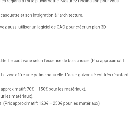
s régions à forte pluviométrie. Mesurez l’inclinaison pour vous
 casquette et son intégration à l’architecture.
ez aussi utiliser un logiciel de CAO pour créer un plan 3D.
té. Le coût varie selon l’essence de bois choisie (Prix approximatif:
e zinc offre une patine naturelle. L’acier galvanisé est très résistant
x approximatif: 70€ – 150€ pour les matériaux).
ur les matériaux).
s. (Prix approximatif: 120€ – 250€ pour les matériaux).