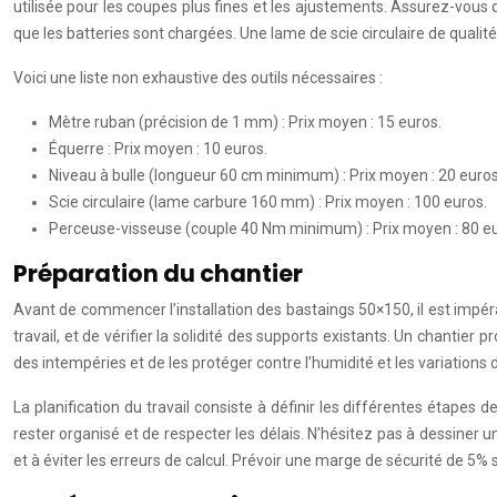
utilisée pour les coupes plus fines et les ajustements. Assurez-vous 
que les batteries sont chargées. Une lame de scie circulaire de qualit
Voici une liste non exhaustive des outils nécessaires :
Mètre ruban (précision de 1 mm) : Prix moyen : 15 euros.
Équerre : Prix moyen : 10 euros.
Niveau à bulle (longueur 60 cm minimum) : Prix moyen : 20 euros
Scie circulaire (lame carbure 160 mm) : Prix moyen : 100 euros.
Perceuse-visseuse (couple 40 Nm minimum) : Prix moyen : 80 eu
Préparation du chantier
Avant de commencer l’installation des bastaings 50×150, il est impéra
travail, et de vérifier la solidité des supports existants. Un chantier
des intempéries et de les protéger contre l’humidité et les variation
La planification du travail consiste à définir les différentes étapes 
rester organisé et de respecter les délais. N’hésitez pas à dessiner 
et à éviter les erreurs de calcul. Prévoir une marge de sécurité de 5%