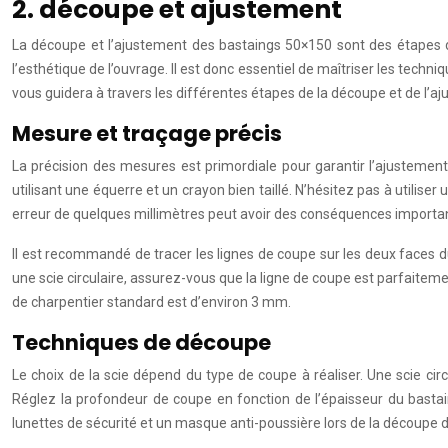
2. découpe et ajustement
La découpe et l’ajustement des bastaings 50×150 sont des étapes d
l’esthétique de l’ouvrage. Il est donc essentiel de maîtriser les tech
vous guidera à travers les différentes étapes de la découpe et de l’a
Mesure et traçage précis
La précision des mesures est primordiale pour garantir l’ajustement 
utilisant une équerre et un crayon bien taillé. N’hésitez pas à utilise
erreur de quelques millimètres peut avoir des conséquences importan
Il est recommandé de tracer les lignes de coupe sur les deux faces du b
une scie circulaire, assurez-vous que la ligne de coupe est parfaitemen
de charpentier standard est d’environ 3 mm.
Techniques de découpe
Le choix de la scie dépend du type de coupe à réaliser. Une scie cir
Réglez la profondeur de coupe en fonction de l’épaisseur du bastain
lunettes de sécurité et un masque anti-poussière lors de la découpe 