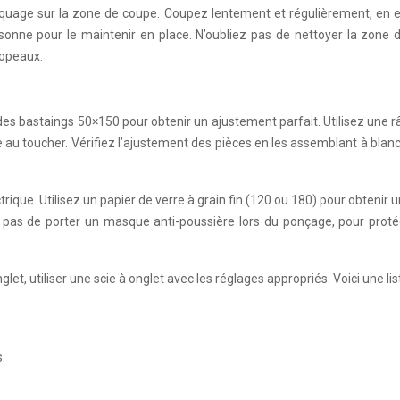
asquage sur la zone de coupe. Coupez lentement et régulièrement, en e
ne pour le maintenir en place. N’oubliez pas de nettoyer la zone de
copeaux.
des bastaings 50×150 pour obtenir un ajustement parfait. Utilisez une 
e au toucher. Vérifiez l’ajustement des pièces en les assemblant à blanc
trique. Utilisez un papier de verre à grain fin (120 ou 180) pour obten
ez pas de porter un masque anti-poussière lors du ponçage, pour proté
glet, utiliser une scie à onglet avec les réglages appropriés. Voici une list
.