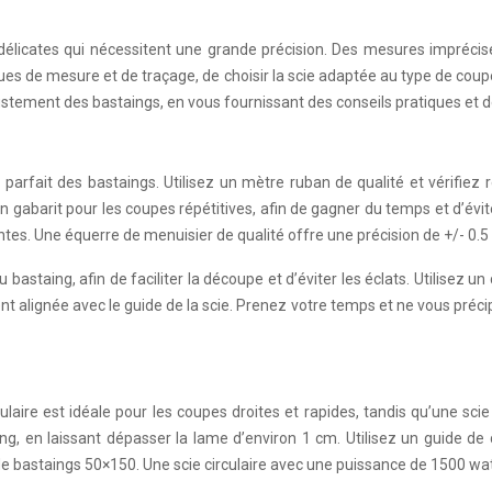
élicates qui nécessitent une grande précision. Des mesures imprécis
niques de mesure et de traçage, de choisir la scie adaptée au type de cou
justement des bastaings, en vous fournissant des conseils pratiques et 
parfait des bastaings. Utilisez un mètre ruban de qualité et vérifiez r
r un gabarit pour les coupes répétitives, afin de gagner du temps et d’év
tes. Une équerre de menuisier de qualité offre une précision de +/- 0.
astaing, afin de faciliter la découpe et d’éviter les éclats. Utilisez un 
t alignée avec le guide de la scie. Prenez votre temps et ne vous précip
culaire est idéale pour les coupes droites et rapides, tandis qu’une 
g, en laissant dépasser la lame d’environ 1 cm. Utilisez un guide de
de bastaings 50×150. Une scie circulaire avec une puissance de 1500 wa