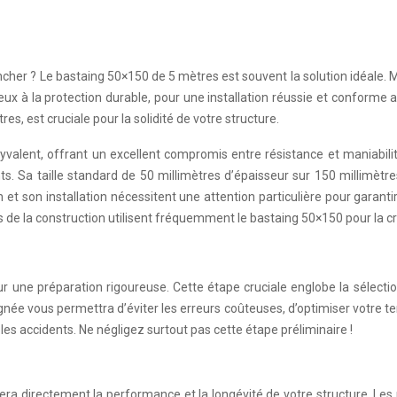
cher ? Le bastaing 50×150 de 5 mètres est souvent la solution idéale.
eux à la protection durable, pour une installation réussie et conforme a
, est cruciale pour la solidité de votre structure.
alent, offrant un excellent compromis entre résistance et maniabilité.
ts. Sa taille standard de 50 millimètres d’épaisseur sur 150 millimètr
 son installation nécessitent une attention particulière pour garantir 
s de la construction utilisent fréquemment le bastaing 50×150 pour la cr
sur une préparation rigoureuse. Cette étape cruciale englobe la sélecti
ée vous permettra d’éviter les erreurs coûteuses, d’optimiser votre temps
s accidents. Ne négligez surtout pas cette étape préliminaire !
ra directement la performance et la longévité de votre structure. Les ré