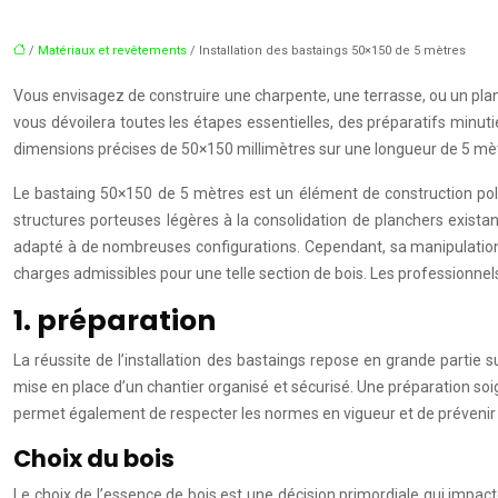
/
Matériaux et revêtements
/ Installation des bastaings 50×150 de 5 mètres
Vous envisagez de construire une charpente, une terrasse, ou un plan
vous dévoilera toutes les étapes essentielles, des préparatifs minuti
dimensions précises de 50×150 millimètres sur une longueur de 5 mètres
Le bastaing 50×150 de 5 mètres est un élément de construction polyv
structures porteuses légères à la consolidation de planchers existan
adapté à de nombreuses configurations. Cependant, sa manipulation et
charges admissibles pour une telle section de bois. Les professionnel
1. préparation
La réussite de l’installation des bastaings repose en grande partie 
mise en place d’un chantier organisé et sécurisé. Une préparation soign
permet également de respecter les normes en vigueur et de prévenir le
Choix du bois
Le choix de l’essence de bois est une décision primordiale qui impacte