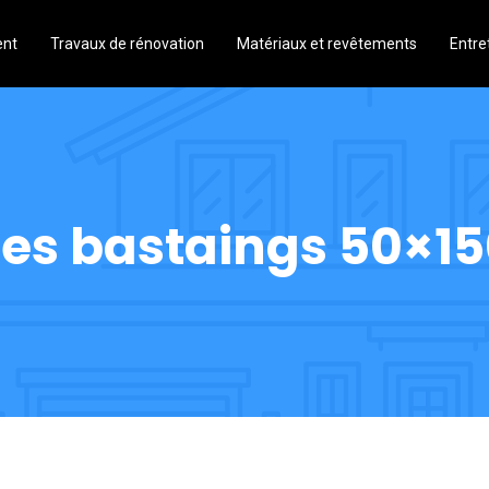
ent
Travaux de rénovation
Matériaux et revêtements
Entre
des bastaings 50×1