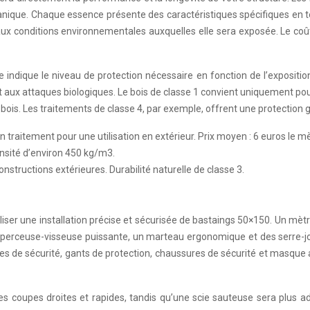
nique. Chaque essence présente des caractéristiques spécifiques en term
ux conditions environnementales auxquelles elle sera exposée. Le coût 
 indique le niveau de protection nécessaire en fonction de l’exposition 
aux attaques biologiques. Le bois de classe 1 convient uniquement pour u
bois. Les traitements de classe 4, par exemple, offrent une protection 
n traitement pour une utilisation en extérieur. Prix moyen : 6 euros le mè
ensité d’environ 450 kg/m3.
structions extérieures. Durabilité naturelle de classe 3.
aliser une installation précise et sécurisée de bastaings 50×150. Un mètr
e perceuse-visseuse puissante, un marteau ergonomique et des serre-joi
es de sécurité, gants de protection, chaussures de sécurité et masque a
ur les coupes droites et rapides, tandis qu’une scie sauteuse sera pl