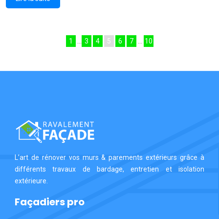
1
…
3
4
5
6
7
…
10
L’art de rénover vos murs & parements extérieurs grâce à
différents travaux de bardage, entretien et isolation
extérieure.
Façadiers pro