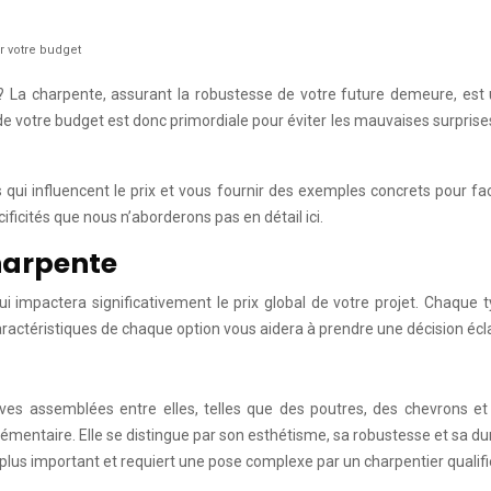
r votre budget
La charpente, assurant la robustesse de votre future demeure, est un
de votre budget est donc primordiale pour éviter les mauvaises surpris
 qui influencent le prix et vous fournir des exemples concrets pour fac
ificités que nous n’aborderons pas en détail ici.
charpente
 qui impactera significativement le prix global de votre projet. Chaq
actéristiques de chaque option vous aidera à prendre une décision écla
ves assemblées entre elles, telles que des poutres, des chevrons et
mentaire. Elle se distingue par son esthétisme, sa robustesse et sa du
 plus important et requiert une pose complexe par un charpentier qualifi