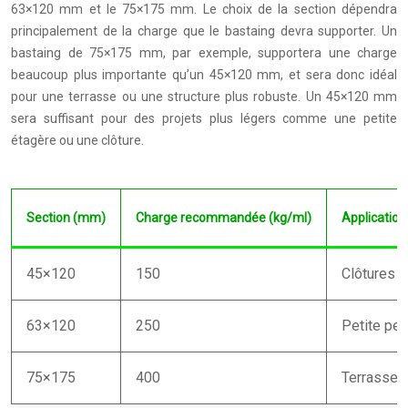
63×120 mm et le 75×175 mm. Le choix de la section dépendra
principalement de la charge que le bastaing devra supporter. Un
bastaing de 75×175 mm, par exemple, supportera une charge
beaucoup plus importante qu’un 45×120 mm, et sera donc idéal
pour une terrasse ou une structure plus robuste. Un 45×120 mm
sera suffisant pour des projets plus légers comme une petite
étagère ou une clôture.
Section (mm)
Charge recommandée (kg/ml)
Applicatio
45×120
150
Clôtures l
63×120
250
Petite per
75×175
400
Terrasse, 