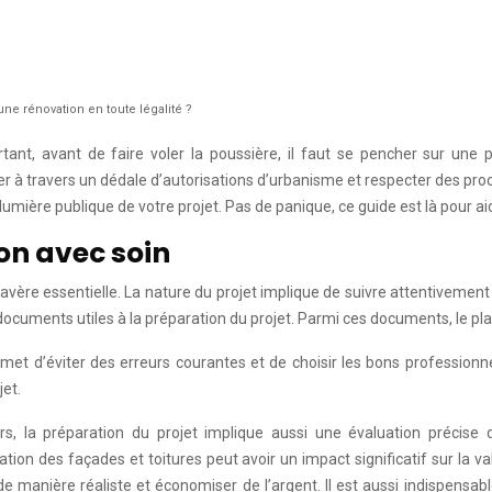
ne rénovation en toute légalité ?
tant, avant de faire voler la poussière, il faut se pencher sur une 
 à travers un dédale d’autorisations d’urbanisme et respecter des procé
n lumière publique de votre projet. Pas de panique, ce guide est là pour 
on avec soin
’avère essentielle. La nature du projet implique de suivre attentiveme
 documents utiles à la préparation du projet. Parmi ces documents, le pl
rmet d’éviter des erreurs courantes et de choisir les bons profession
jet.
s, la préparation du projet implique aussi une évaluation précise 
on des façades et toitures peut avoir un impact significatif sur la valeu
 de manière réaliste et économiser de l’argent. Il est aussi indispensa