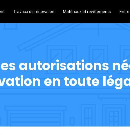
ent
Travaux de rénovation
Matériaux et revêtements
Entre
es autorisations né
ation en toute léga