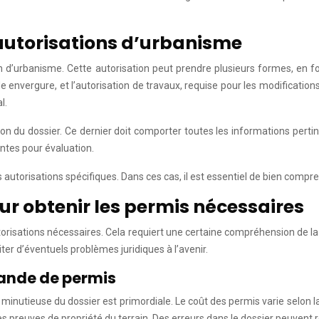
autorisations d’urbanisme
d’urbanisme. Cette autorisation peut prendre plusieurs formes, en fonc
envergure, et l’autorisation de travaux, requise pour les modifications
l.
du dossier. Ce dernier doit comporter toutes les informations pertinen
entes pour évaluation.
torisations spécifiques. Dans ces cas, il est essentiel de bien compren
ur obtenir les permis nécessaires
utorisations nécessaires. Cela requiert une certaine compréhension de la
ter d’éventuels problèmes juridiques à l’avenir.
mande de permis
n minutieuse du dossier est primordiale. Le coût des permis varie selon
es preuves de propriété du terrain. Des erreurs dans le dossier peuvent r